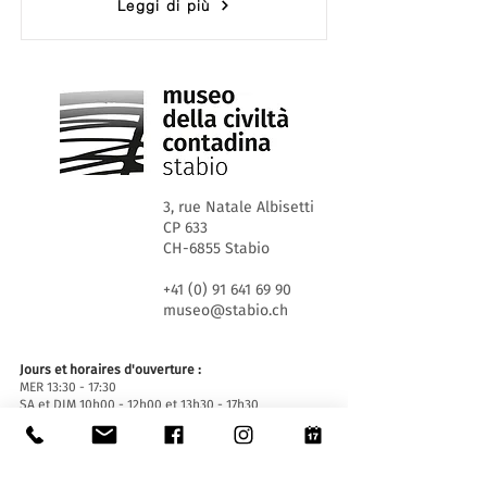
Leggi di più
3, rue Natale Albisetti
CP 633
CH-6855 Stabio
+41 (0) 91 641 69 90
museo@stabio.ch
Jours et horaires d'ouverture :
MER 13:30 - 17:30
SA et DIM 10h00 - 12h00 et 13h30 - 17h30
Fermé les jours fériés officiels du Canton du
Tessin, fermé pour événements spéciaux (
cliquez
ici
).