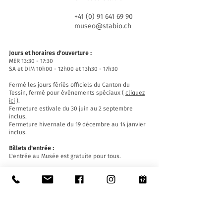
+41 (0) 91 641 69 90
museo@stabio.ch
Jours et horaires d'ouverture :
MER 13:30 - 17:30
SA et DIM 10h00 - 12h00 et 13h30 - 17h30
Fermé les jours fériés officiels du Canton du
Tessin, fermé pour événements spéciaux (
cliquez
ici
).
Fermeture estivale du 30 juin au 2 septembre
inclus.
Fermeture hivernale du 19 décembre au 14 janvier
inclus.
Billets d'entrée :
L'entrée au Musée est gratuite pour tous.
Accessibilité:
Le Musée est équipé d'un ascenseur (longueur
140 cm, largeur de porte 90 cm, largeur intérieure
110) et d'une rampe d'accès et est accessible aux
personnes à mobilité réduite.
Visites guidées et ouvertures en dehors des