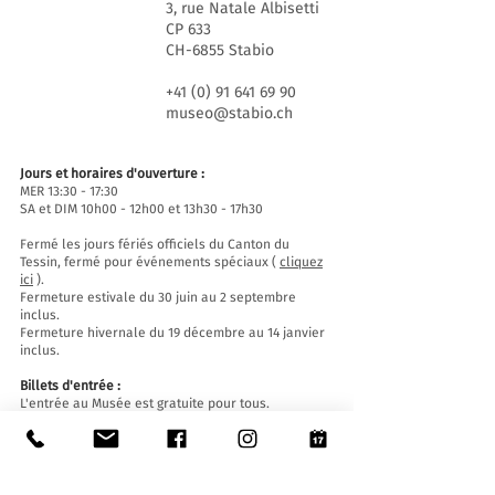
3, rue Natale Albisetti
CP 633
CH-6855 Stabio
+41 (0) 91 641 69 90
museo@stabio.ch
Jours et horaires d'ouverture :
MER 13:30 - 17:30
SA et DIM 10h00 - 12h00 et 13h30 - 17h30
Fermé les jours fériés officiels du Canton du
Tessin, fermé pour événements spéciaux (
cliquez
ici
).
Fermeture estivale du 30 juin au 2 septembre
inclus.
Fermeture hivernale du 19 décembre au 14 janvier
inclus.
Billets d'entrée :
L'entrée au Musée est gratuite pour tous.
Accessibilité:
Le Musée est équipé d'un ascenseur (longueur
140 cm, largeur de porte 90 cm, largeur intérieure
110) et d'une rampe d'accès et est accessible aux