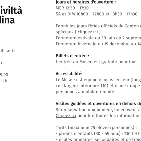
Jours et horaires d'ouverture :
MER 13:30 - 17:30
SA et DIM 10h00 - 12h00 et 13h30 - 17h30
Fermé les jours fériés officiels du Canto
spéciaux (
cliquez ici
).
Fermeture estivale du 30 juin au 2 septem
Fermeture hivernale du 19 décembre au 14 
lbisetti
Billets d'entrée :
L'entrée au Musée est gratuite pour tous.
o
Accessibilité:
69 90
Le Musée est équipé d'un ascenseur (long
.ch
cm, largeur intérieure 110) et d'une rampe
personnes à mobilité réduite.
Visites guidées et ouvertures en dehors d
Sur réservation uniquement, en écrivant à
Cliquez ici
pour lire toutes les informations
Tarifs (maximum 25 élèves/personnes) :
- jardins d'enfants (30 - 45 min.) : 130 CHF
- écoles primaires, secondaires et de trois