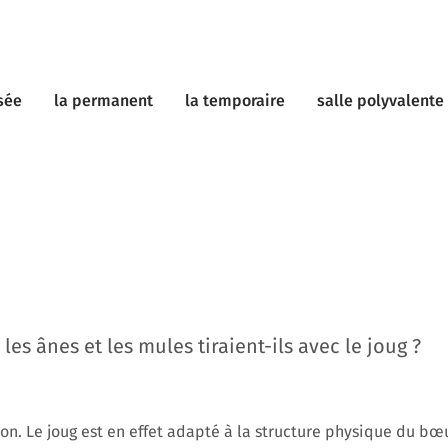
sée
la permanent
la temporaire
salle polyvalente
les ânes et les mules tiraient-ils avec le joug ?
n. Le joug est en effet adapté à la structure physique du bœ