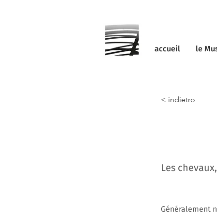
accueil
le Mu
< indietro
Les chevaux, 
Généralement no