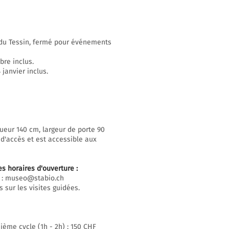
n du Tessin, fermé pour événements
bre inclus.
janvier inclus.
ueur 140 cm, largeur de porte 90
 d'accès et est accessible aux
es horaires d'ouverture
:
 :
museo@stabio.ch
 sur les visites guidées.
ième cycle (1h - 2h) : 150 CHF