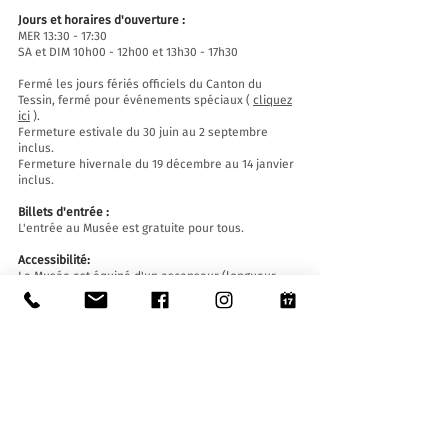
Jours et horaires d'ouverture :
MER 13:30 - 17:30
SA et DIM 10h00 - 12h00 et 13h30 - 17h30
Fermé les jours fériés officiels du Canton du
Tessin, fermé pour événements spéciaux (
cliquez
ici
).
Fermeture estivale du 30 juin au 2 septembre
inclus.
Fermeture hivernale du 19 décembre au 14 janvier
inclus.
Billets d'entrée :
L'entrée au Musée est gratuite pour tous.
Accessibilité:
Le Musée est équipé d'un ascenseur (longueur
140 cm, largeur de porte 90 cm, largeur intérieure
110) et d'une rampe d'accès et est accessible aux
personnes à mobilité réduite.
Visites guidées et ouvertures en dehors des
horaires d'ouverture
:
Sur réservation uniquement, en écrivant à :
museo@stabio.ch
Cliquez ici
pour lire toutes les informations sur les
visites guidées.