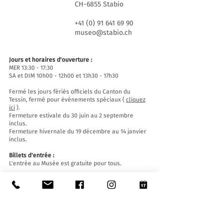
CH-6855 Stabio
+41 (0) 91 641 69 90
museo@stabio.ch
Jours et horaires d'ouverture :
MER 13:30 - 17:30
SA et DIM 10h00 - 12h00 et 13h30 - 17h30
Fermé les jours fériés officiels du Canton du
Tessin, fermé pour événements spéciaux (
cliquez
ici
).
Fermeture estivale du 30 juin au 2 septembre
inclus.
Fermeture hivernale du 19 décembre au 14 janvier
inclus.
Billets d'entrée :
L'entrée au Musée est gratuite pour tous.
Accessibilité:
Le Musée est équipé d'un ascenseur (longueur
140 cm, largeur de porte 90 cm, largeur intérieure
110) et d'une rampe d'accès et est accessible aux
personnes à mobilité réduite.