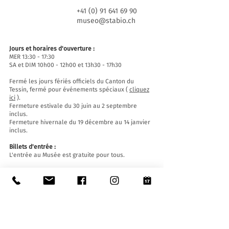
+41 (0) 91 641 69 90
museo@stabio.ch
Jours et horaires d'ouverture :
MER 13:30 - 17:30
SA et DIM 10h00 - 12h00 et 13h30 - 17h30
Fermé les jours fériés officiels du Canton du
Tessin, fermé pour événements spéciaux (
cliquez
ici
).
Fermeture estivale du 30 juin au 2 septembre
inclus.
Fermeture hivernale du 19 décembre au 14 janvier
inclus.
Billets d'entrée :
L'entrée au Musée est gratuite pour tous.
Accessibilité:
Le Musée est équipé d'un ascenseur (longueur
140 cm, largeur de porte 90 cm, largeur intérieure
110) et d'une rampe d'accès et est accessible aux
personnes à mobilité réduite.
Visites guidées et ouvertures en dehors des
horaires d'ouverture
: