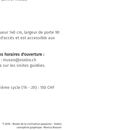
ueur 140 cm, largeur de porte 90
 d'accès et est accessible aux
es horaires d'ouverture
:
 :
museo@stabio.ch
 sur les visites guidées.
ième cycle (1h - 2h) : 150 CHF
© 2018 - Musée de la civilisation paysanne - Stabio
conception graphique : Monica Rusconi