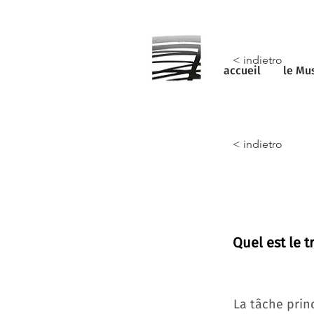
< indietro
accueil
le Mu
< indietro
Quel est le t
La tâche prin