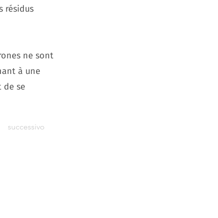
s résidus
drones ne sont
mnant à une
t de se
successivo