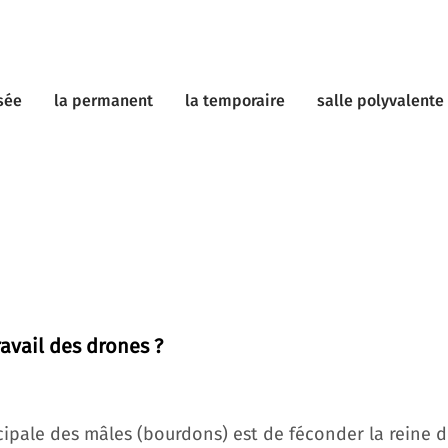
sée
la permanent
la temporaire
salle polyvalente
ravail des drones ?
cipale des mâles (bourdons) est de féconder la reine d