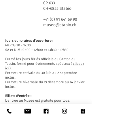
CP 633
CH-6855 Stabio
+41 (0) 91 641 69 90
museo@stabio.ch
Jours et horaires d'ouverture :
MER 13:30 - 17:30
SA et DIM 10h00 - 12h00 et 13h30 - 17h30
Fermé les jours fériés officiels du Canton du
Tessin, fermé pour événements spéciaux (
cliquez
ici
).
Fermeture estivale du 30 juin au 2 septembre
inclus.
Fermeture hivernale du 19 décembre au 14 janvier
inclus.
Billets d'entrée :
L'entrée au Musée est gratuite pour tous.
Accessibilité:
Le Musée est équipé d'un ascenseur (longueur
140 cm, largeur de porte 90 cm, largeur intérieure
110) et d'une rampe d'accès et est accessible aux
personnes à mobilité réduite.