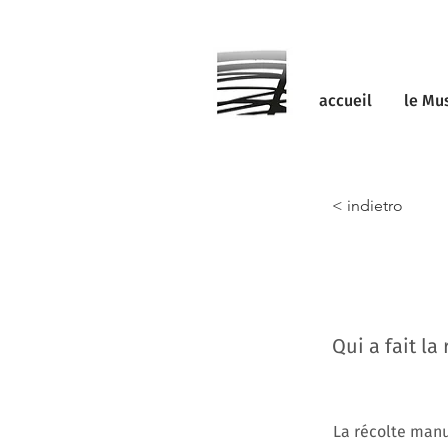
accueil
le Mu
< indietro
Qui a fait la 
La récolte manu