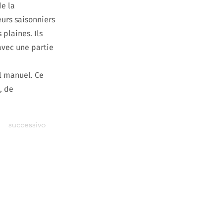
de la
urs saisonniers
plaines. Ils
avec une partie
l manuel. Ce
, de
successivo