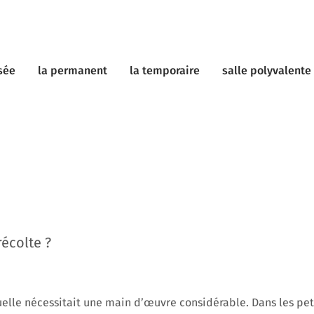
sée
la permanent
la temporaire
salle polyvalente
récolte ?
elle nécessitait une main d’œuvre considérable. Dans les pet