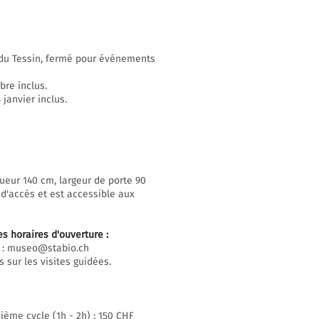
n du Tessin, fermé pour événements
bre inclus.
janvier inclus.
ueur 140 cm, largeur de porte 90
 d'accès et est accessible aux
es horaires d'ouverture
:
 :
museo@stabio.ch
 sur les visites guidées.
ième cycle (1h - 2h) : 150 CHF