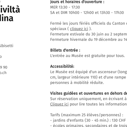
Jours et horaires d'ouverture :
MER 13:30 - 17:30
SA et DIM 10h00 - 12h00 et 13h30 - 17h30
Fermé les jours fériés officiels du Canto
spéciaux (
cliquez ici
).
Fermeture estivale du 30 juin au 2 septem
Fermeture hivernale du 19 décembre au 14 
lbisetti
Billets d'entrée :
L'entrée au Musée est gratuite pour tous.
o
Accessibilité:
69 90
Le Musée est équipé d'un ascenseur (long
.ch
cm, largeur intérieure 110) et d'une rampe
personnes à mobilité réduite.
Visites guidées et ouvertures en dehors d
Sur réservation uniquement, en écrivant à
Cliquez ici
pour lire toutes les informations
Tarifs (maximum 25 élèves/personnes) :
- jardins d'enfants (30 - 45 min.) : 130 CHF
- écoles primaires, secondaires et de trois