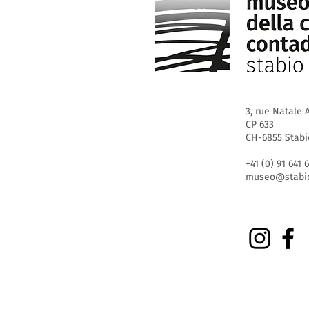
3, rue Natale A
CP 633
CH-6855 Stabi
+41 (0) 91 641 
museo@stabio