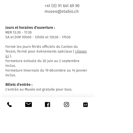
+41 (0) 91 641 69 90
museo@stabio.ch
Jours et horaires d'ouverture :
MER 13:30 - 17:30
SA et DIM 10h00 - 12h00 et 13h30 - 17h30
Fermé les jours fériés officiels du Canton du
Tessin, fermé pour événements spéciaux (
cliquez
ici
).
Fermeture estivale du 30 juin au 2 septembre
inclus.
Fermeture hivernale du 19 décembre au 14 janvier
inclus.
Billets d'entrée :
L'entrée au Musée est gratuite pour tous.
Accessibilité:
Le Musée est équipé d'un ascenseur (longueur
140 cm, largeur de porte 90 cm, largeur intérieure
110) et d'une rampe d'accès et est accessible aux
personnes à mobilité réduite.
Visites guidées et ouvertures en dehors des
horaires d'ouverture
: