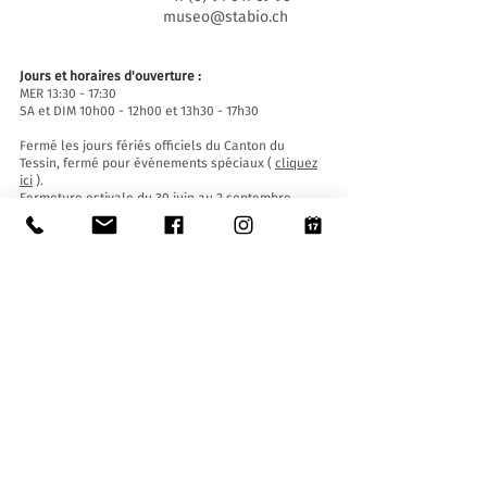
museo@stabio.ch
Jours et horaires d'ouverture :
MER 13:30 - 17:30
SA et DIM 10h00 - 12h00 et 13h30 - 17h30
Fermé les jours fériés officiels du Canton du
Tessin, fermé pour événements spéciaux (
cliquez
ici
).
Fermeture estivale du 30 juin au 2 septembre
inclus.
Fermeture hivernale du 19 décembre au 14 janvier
inclus.
Billets d'entrée :
L'entrée au Musée est gratuite pour tous.
Accessibilité:
Le Musée est équipé d'un ascenseur (longueur
140 cm, largeur de porte 90 cm, largeur intérieure
110) et d'une rampe d'accès et est accessible aux
personnes à mobilité réduite.
Visites guidées et ouvertures en dehors des
horaires d'ouverture
:
Sur réservation uniquement, en écrivant à :