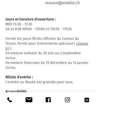
museo@stabio.ch
Jours et horaires d'ouverture :
MER 13:30 - 17:30
SA et DIM 10h00 - 12h00 et 13h30 - 17h30
Fermé les jours fériés officiels du Canton du
Tessin, fermé pour événements spéciaux (
cliquez
ici
).
Fermeture estivale du 30 juin au 2 septembre
inclus.
Fermeture hivernale du 19 décembre au 14 janvier
inclus.
Billets d'entrée :
L'entrée au Musée est gratuite pour tous.
Accessibilité:
Le Musée est équipé d'un ascenseur (longueur
140 cm, largeur de porte 90 cm, largeur intérieure
110) et d'une rampe d'accès et est accessible aux
personnes à mobilité réduite.
Visites guidées et ouvertures en dehors des
horaires d'ouverture
:
Sur réservation uniquement, en écrivant à :