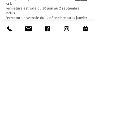
ici
).
Fermeture estivale du 30 juin au 2 septembre
inclus.
Fermeture hivernale du 19 décembre au 14 janvier
inclus.
Billets d'entrée :
L'entrée au Musée est gratuite pour tous.
Accessibilité:
Le Musée est équipé d'un ascenseur (longueur
140 cm, largeur de porte 90 cm, largeur intérieure
110) et d'une rampe d'accès et est accessible aux
personnes à mobilité réduite.
Visites guidées et ouvertures en dehors des
horaires d'ouverture
:
Sur réservation uniquement, en écrivant à :
museo@stabio.ch
Cliquez ici
pour lire toutes les informations sur les
visites guidées.
Tarifs (maximum 25 élèves/personnes) :
- jardins d'enfants (30 - 45 min.) : 130 CHF
- écoles primaires, secondaires et de troisième
cycle (1h - 2h) : 150 CHF
- groupes : 180 CHF