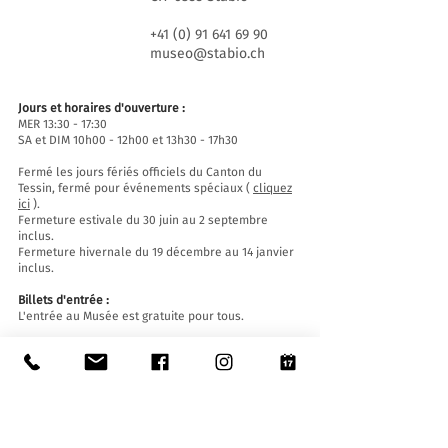
+41 (0) 91 641 69 90
museo@stabio.ch
Jours et horaires d'ouverture :
MER 13:30 - 17:30
SA et DIM 10h00 - 12h00 et 13h30 - 17h30
Fermé les jours fériés officiels du Canton du
Tessin, fermé pour événements spéciaux (
cliquez
ici
).
Fermeture estivale du 30 juin au 2 septembre
inclus.
Fermeture hivernale du 19 décembre au 14 janvier
inclus.
Billets d'entrée :
L'entrée au Musée est gratuite pour tous.
Accessibilité:
Le Musée est équipé d'un ascenseur (longueur
140 cm, largeur de porte 90 cm, largeur intérieure
110) et d'une rampe d'accès et est accessible aux
personnes à mobilité réduite.
Visites guidées et ouvertures en dehors des