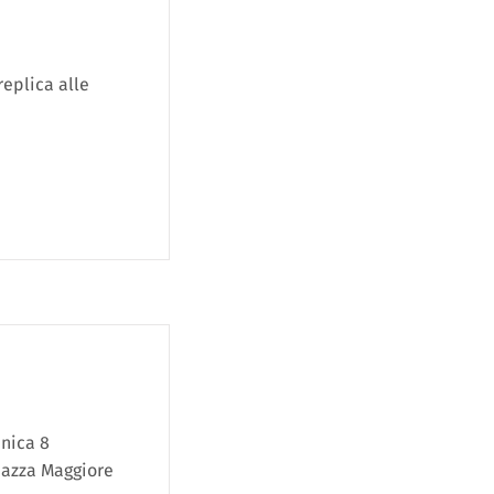
replica alle
enica 8
iazza Maggiore