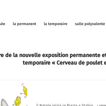
sée
la permanent
la temporaire
salle polyvalente
re de la nouvelle exposition permanente et
temporaire « Cerveau de poulet e
il Natale inizia in Piazza a Stabio... - ven