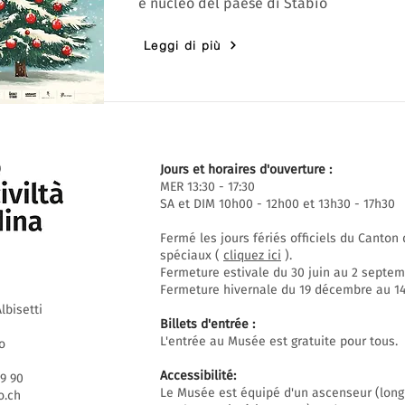
e nucleo del paese di Stabio
Leggi di più
Jours et horaires d'ouverture :
MER 13:30 - 17:30
SA et DIM 10h00 - 12h00 et 13h30 - 17h30
Fermé les jours fériés officiels du Canto
spéciaux (
cliquez ici
).
Fermeture estivale du 30 juin au 2 septem
Fermeture hivernale du 19 décembre au 14 
lbisetti
Billets d'entrée :
L'entrée au Musée est gratuite pour tous.
o
Accessibilité:
69 90
Le Musée est équipé d'un ascenseur (long
.ch