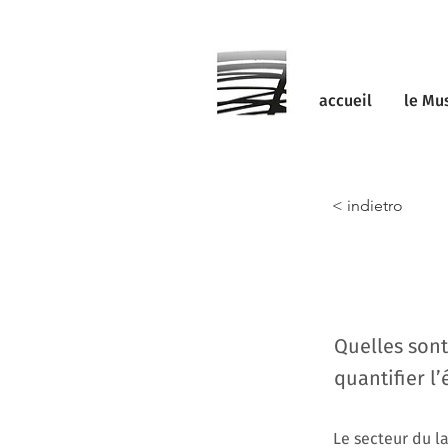
accueil
le Mu
< indietro
Quelles son
quantifier l
Le secteur du l