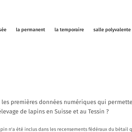
sée
la permanent
la temporaire
salle polyvalente
t les premières données numériques qui permett
’élevage de lapins en Suisse et au Tessin ?
apin n'a été inclus dans les recensements fédéraux du bétail q