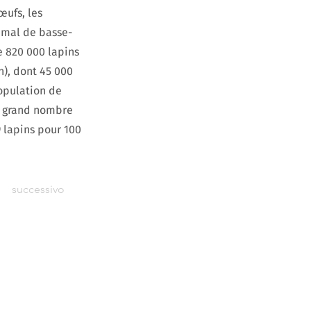
œufs, les
nimal de basse-
e 820 000 lapins
n), dont 45 000
opulation de
us grand nombre
9 lapins pour 100
successivo