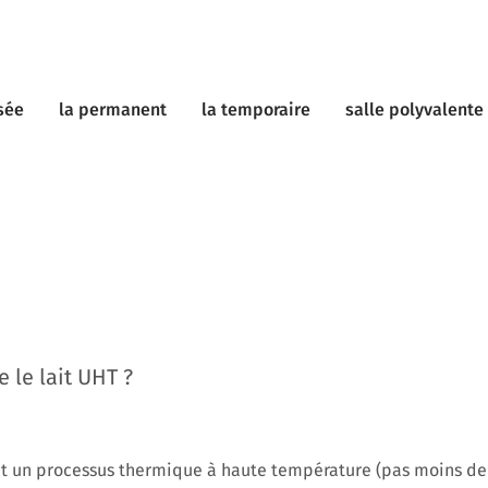
sée
la permanent
la temporaire
salle polyvalente
 le lait UHT ?
bit un processus thermique à haute température (pas moins d