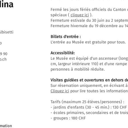
Fermé les jours fériés officiels du Canto
spéciaux (
cliquez ici
).
Fermeture estivale du 30 juin au 2 septem
Fermeture hivernale du 19 décembre au 14 
lbisetti
Billets d'entrée :
L'entrée au Musée est gratuite pour tous.
o
Accessibilité:
69 90
Le Musée est équipé d'un ascenseur (long
.ch
cm, largeur intérieure 110) et d'une rampe
personnes à mobilité réduite.
Visites guidées et ouvertures en dehors d
Sur réservation uniquement, en écrivant à
Cliquez ici
pour lire toutes les informations
Tarifs (maximum 25 élèves/personnes) :
- jardins d'enfants (30 - 45 min.) : 130 CHF
- écoles primaires, secondaires et de trois
- groupes : 180 CHF
rmation