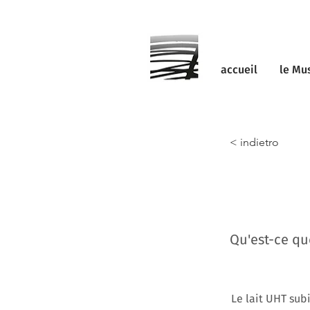
accueil
le Mu
< indietro
Qu'est-ce que
Le lait UHT su