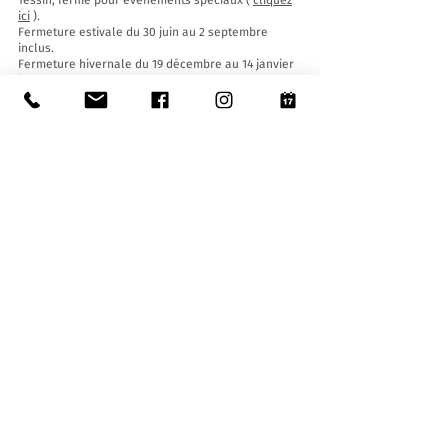
Tessin, fermé pour événements spéciaux (
cliquez
ici
).
Fermeture estivale du 30 juin au 2 septembre
inclus.
Fermeture hivernale du 19 décembre au 14 janvier
inclus.
Billets d'entrée :
L'entrée au Musée est gratuite pour tous.
Accessibilité:
Le Musée est équipé d'un ascenseur (longueur
140 cm, largeur de porte 90 cm, largeur intérieure
110) et d'une rampe d'accès et est accessible aux
personnes à mobilité réduite.
Visites guidées et ouvertures en dehors des
horaires d'ouverture
:
Sur réservation uniquement, en écrivant à :
museo@stabio.ch
Cliquez ici
pour lire toutes les informations sur les
visites guidées.
Tarifs (maximum 25 élèves/personnes) :
- jardins d'enfants (30 - 45 min.) : 130 CHF
- écoles primaires, secondaires et de troisième
cycle (1h - 2h) : 150 CHF
- groupes : 180 CHF