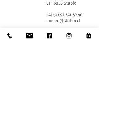
CH-6855 Stabio
+41 (0) 91 641 69 90
museo@stabio.ch
Jours et horaires d'ouverture :
MER 13:30 - 17:30
SA et DIM 10h00 - 12h00 et 13h30 - 17h30
Fermé les jours fériés officiels du Canton du
Tessin, fermé pour événements spéciaux (
cliquez
ici
).
Fermeture estivale du 30 juin au 2 septembre
inclus.
Fermeture hivernale du 19 décembre au 14 janvier
inclus.
Billets d'entrée :
L'entrée au Musée est gratuite pour tous.
Accessibilité:
Le Musée est équipé d'un ascenseur (longueur
140 cm, largeur de porte 90 cm, largeur intérieure
110) et d'une rampe d'accès et est accessible aux
personnes à mobilité réduite.