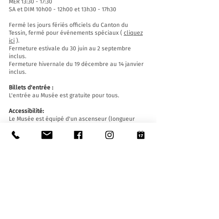
MER 13:30 - 17:30
SA et DIM 10h00 - 12h00 et 13h30 - 17h30
Fermé les jours fériés officiels du Canton du
Tessin, fermé pour événements spéciaux (
cliquez
ici
).
Fermeture estivale du 30 juin au 2 septembre
inclus.
Fermeture hivernale du 19 décembre au 14 janvier
inclus.
Billets d'entrée :
L'entrée au Musée est gratuite pour tous.
Accessibilité:
Le Musée est équipé d'un ascenseur (longueur
140 cm, largeur de porte 90 cm, largeur intérieure
110) et d'une rampe d'accès et est accessible aux
personnes à mobilité réduite.
Visites guidées et ouvertures en dehors des
horaires d'ouverture
:
Sur réservation uniquement, en écrivant à :
museo@stabio.ch
Cliquez ici
pour lire toutes les informations sur les
visites guidées.
Tarifs (maximum 25 élèves/personnes) :