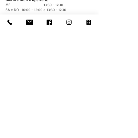
Giorni e orari d'apertura:
ME 13:30 - 17:30
SA e DO 10:00 - 12:00 e 13:30 - 17:30
Chiuso i festivi ufficiali del Cantone Ticino, chiuso
per eventi speciali (
cliccare qui
).
Chiusura estiva dal 29 giugno al 6 settembre
compresi.
Chiusura invernale dal 20 dicembre al 16 gennaio
compresi.
Biglietti d'entrata:
L'ingresso al Museo è gratuito per tutti.
Le ragazze e i ragazzi di età inferiore ai 16 anni
devono essere accompagnati da un adulto.
Accessibilità:
Il Museo è provvisto di ascensore (lunghezza 140
cm, larghezza porta 90 cm, 110 la larghezza
interna) e rampa d'accesso ed è accessibile a
persone con difficoltà motorie.
Visite guidate e aperture fuori orario
:
Solo su prenotazione, scrivendo a:
museo@stabio.ch
Clicca qui
per leggere tutte le informazioni
relative alle visite guidate.