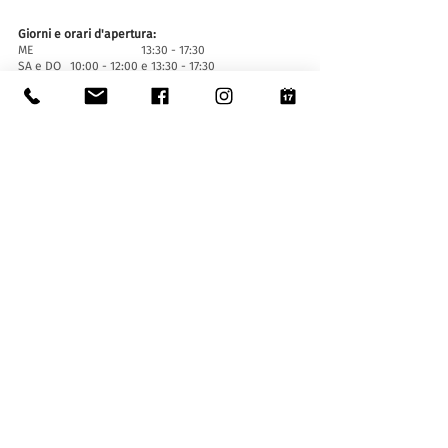
Giorni e orari d'apertura:
ME 13:30 - 17:30
SA e DO 10:00 - 12:00 e 13:30 - 17:30
Chiuso i festivi ufficiali del Cantone Ticino, chiuso
per eventi speciali (
cliccare qui
).
Chiusura estiva dal 29 giugno al 6 settembre
compresi.
Chiusura invernale dal 20 dicembre al 16 gennaio
compresi.
Biglietti d'entrata:
L'ingresso al Museo è gratuito per tutti.
Le ragazze e i ragazzi di età inferiore ai 16 anni
devono essere accompagnati da un adulto.
Accessibilità:
Il Museo è provvisto di ascensore (lunghezza 140
cm, larghezza porta 90 cm, 110 la larghezza
interna) e rampa d'accesso ed è accessibile a
persone con difficoltà motorie.
Visite guidate e aperture fuori orario
:
Solo su prenotazione, scrivendo a:
museo@stabio.ch
Clicca qui
per leggere tutte le informazioni