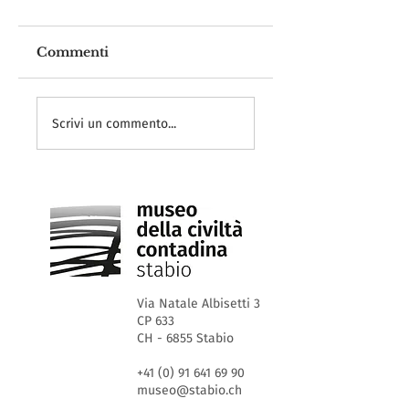
Commenti
Ceremonia dei
Presentazione d
certificati EMYA
museo alla
Scrivi un commento...
2026
Conferenza
EMYA 2026
Via Natale Albisetti 3
CP 633
CH - 6855 Stabio
+41 (0) 91 641 69 90
museo@stabio.ch