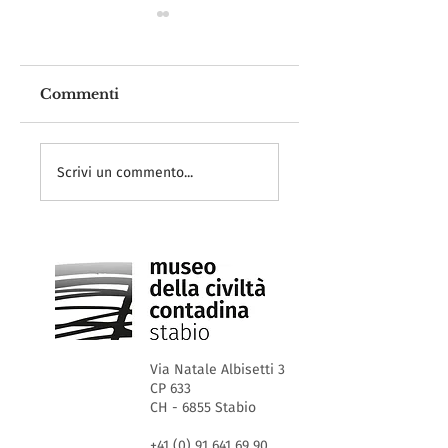
Commenti
Buone Feste!
40 anni e non
sentirli
Scrivi un commento...
Via Natale Albisetti 3
CP 633
CH - 6855 Stabio
+41 (0) 91 641 69 90