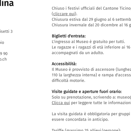
Chiuso i festivi ufficiali del Cantone Ticin
(
cliccare qui
).
Chiusura estiva dal 29 giugno al 6 settem
Chiusura invernale dal 20 dicembre al 16
isetti 3
Biglietti d'entrata:
L'ingresso al Museo è gratuito per tutti.
bio
Le ragazze e i ragazzi di età inferiore ai 
accompagnati da un adulto.
69 90
.ch
Accessibilità:
Il Museo è provvisto di ascensore (lunghe
110 la larghezza interna) e rampa d'acces
difficoltà motorie.
Visite guidate e aperture fuori orario
:
Solo su prenotazione, scrivendo a:
museo@
Clicca qui
per leggere tutte le informazioni
La visita guidata è obbligatoria per grupp
essere concordata in anticipo.
Tariffe (massimo 25 allievi/persone):