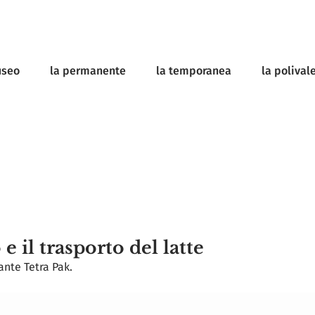
useo
la permanente
la temporanea
la polival
 e il trasporto del latte
ante Tetra Pak.