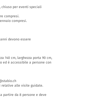
o, chiuso per eventi speciali
bre compresi.
 gennaio compresi.
16 anni devono essere
zza 140 cm, larghezza porta 90 cm,
so ed è accessibile a persone con
stabio.ch
 relative alle visite guidate.
i a partire da 8 persone e deve