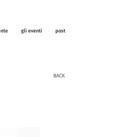
ente
gli eventi
post
BACK