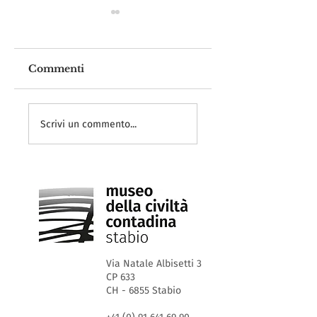
Commenti
Scarponi leggeri
Buona festa alle
e confortevoli! ;-)
mamme!
Scrivi un commento...
Via Natale Albisetti 3
CP 633
CH - 6855 Stabio