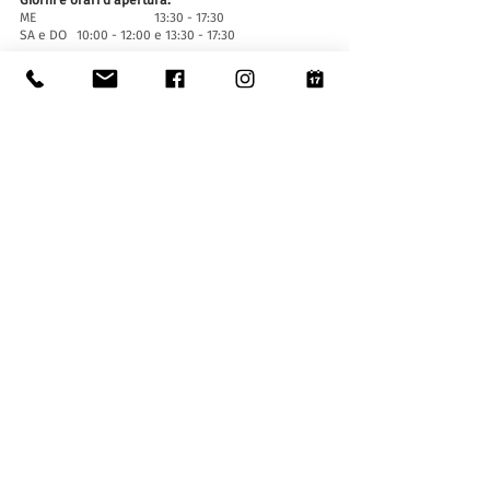
Giorni e orari d'apertura:
ME 13:30 - 17:30
SA e DO 10:00 - 12:00 e 13:30 - 17:30
Chiuso i festivi ufficiali del Cantone Ticino, chiuso
per eventi speciali (
cliccare qui
).
Chiusura estiva dal 29 giugno al 6 settembre
compresi.
Chiusura invernale dal 20 dicembre al 16 gennaio
compresi.
Biglietti d'entrata:
L'ingresso al Museo è gratuito per tutti.
Le ragazze e i ragazzi di età inferiore ai 16 anni
devono essere accompagnati da un adulto.
Accessibilità:
Il Museo è provvisto di ascensore (lunghezza 140
cm, larghezza porta 90 cm, 110 la larghezza
interna) e rampa d'accesso ed è accessibile a
persone con difficoltà motorie.
Visite guidate e aperture fuori orario
:
Solo su prenotazione, scrivendo a:
museo@stabio.ch
Clicca qui
per leggere tutte le informazioni
relative alle visite guidate.