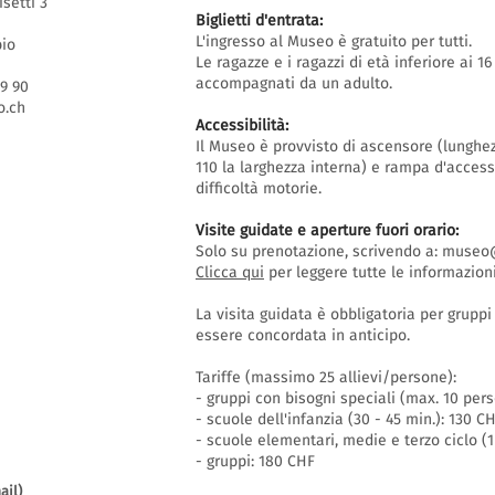
isetti 3
Biglietti d'entrata:
L'ingresso al Museo è gratuito per tutti.
bio
Le ragazze e i ragazzi di età inferiore ai 
accompagnati da un adulto.
69 90
.ch
Accessibilità:
Il Museo è provvisto di ascensore (lunghe
110 la larghezza interna) e rampa d'acces
difficoltà motorie.
Visite guidate e aperture fuori orario
:
Solo su prenotazione, scrivendo a:
museo@
Clicca qui
per leggere tutte le informazioni
La visita guidata è obbligatoria per grupp
essere concordata in anticipo.
Tariffe (massimo 25 allievi/persone):
- gruppi con bisogni speciali (max. 10 per
- scuole dell'infanzia (30 - 45 min.): 130 C
- scuole elementari, medie e terzo ciclo (1
- gruppi: 180 CHF
ail)