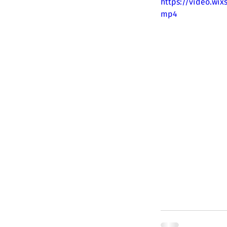
https://video.wi
mp4