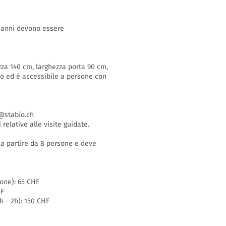
16 anni devono essere
zza 140 cm, larghezza porta 90 cm,
so ed è accessibile a persone con
stabio.ch
 relative alle visite guidate.
i a partire da 8 persone e deve
sone): 65 CHF
HF
h - 2h): 150 CHF