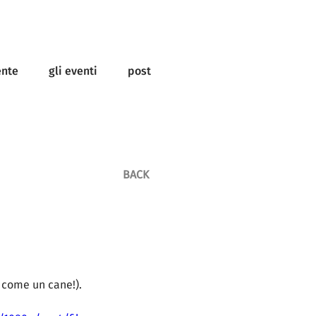
ente
gli eventi
post
BACK
 come un cane!). 