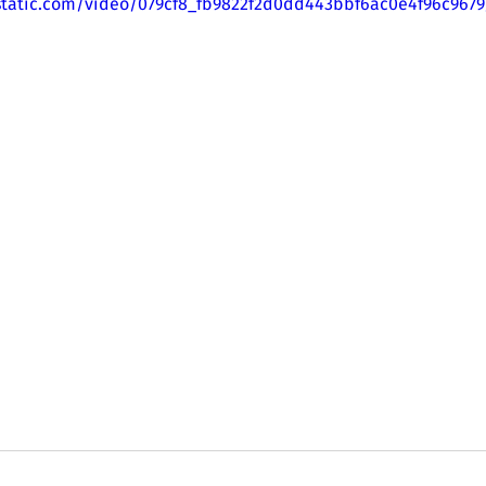
xstatic.com/video/079cf8_fb9822f2d0dd443bbf6ac0e4f96c9679