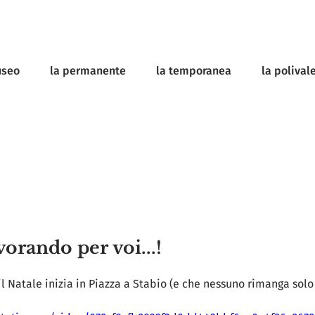
useo
la permanente
la temporanea
la polival
orando per voi...!
l Natale inizia in Piazza a Stabio (e che nessuno rimanga solo