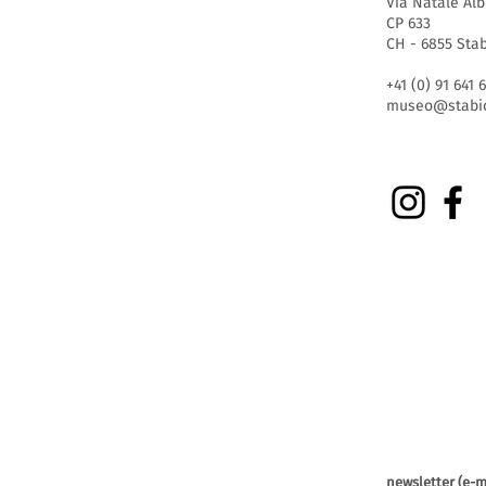
Via Natale Alb
CP 633
CH - 6855 Sta
+41 (0) 91 641 
museo@stabio
newsletter (e-m