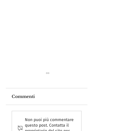
Commenti
Ceremonia dei
Presentazione d
certificati EMYA
museo alla
Non puoi più commentare
questo post. Contatta il
2026
Conferenza
proprietario del sito per