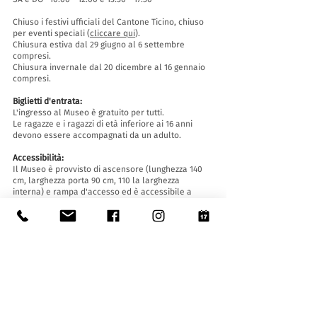
Chiuso i festivi ufficiali del Cantone Ticino, chiuso
per eventi speciali (
cliccare qui
).
Chiusura estiva dal 29 giugno al 6 settembre
compresi.
Chiusura invernale dal 20 dicembre al 16 gennaio
compresi.
Biglietti d'entrata:
L'ingresso al Museo è gratuito per tutti.
Le ragazze e i ragazzi di età inferiore ai 16 anni
devono essere accompagnati da un adulto.
Accessibilità:
Il Museo è provvisto di ascensore (lunghezza 140
cm, larghezza porta 90 cm, 110 la larghezza
interna) e rampa d'accesso ed è accessibile a
persone con difficoltà motorie.
Visite guidate e aperture fuori orario
:
Solo su prenotazione, scrivendo a:
museo@stabio.ch
Clicca qui
per leggere tutte le informazioni
relative alle visite guidate.
La visita guidata è obbligatoria per gruppi a
partire da 8 persone e deve essere concordata in
anticipo.