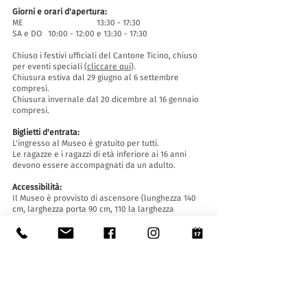
Giorni e orari d'apertura:
ME 13:30 - 17:30
SA e DO 10:00 - 12:00 e 13:30 - 17:30
Chiuso i festivi ufficiali del Cantone Ticino, chiuso
per eventi speciali (
cliccare qui
).
Chiusura estiva dal 29 giugno al 6 settembre
compresi.
Chiusura invernale dal 20 dicembre al 16 gennaio
compresi.
Biglietti d'entrata:
L'ingresso al Museo è gratuito per tutti.
Le ragazze e i ragazzi di età inferiore ai 16 anni
devono essere accompagnati da un adulto.
Accessibilità:
Il Museo è provvisto di ascensore (lunghezza 140
cm, larghezza porta 90 cm, 110 la larghezza
interna) e rampa d'accesso ed è accessibile a
persone con difficoltà motorie.
Visite guidate e aperture fuori orario
:
Solo su prenotazione, scrivendo a:
museo@stabio.ch
Clicca qui
per leggere tutte le informazioni
relative alle visite guidate.