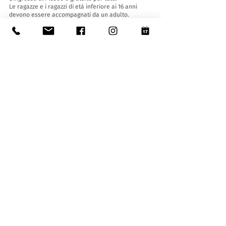
Le ragazze e i ragazzi di età inferiore ai 16 anni
devono essere accompagnati da un adulto.
Accessibilità:
Il Museo è provvisto di ascensore (lunghezza 140
cm, larghezza porta 90 cm, 110 la larghezza
interna) e rampa d'accesso ed è accessibile a
persone con difficoltà motorie.
Visite guidate e aperture fuori orario
:
Solo su prenotazione, scrivendo a:
museo@stabio.ch
Clicca qui
per leggere tutte le informazioni
relative alle visite guidate.
La visita guidata è obbligatoria per gruppi a
partire da 8 persone e deve essere concordata in
anticipo.
Tariffe (massimo 25 allievi/persone):
- gruppi con bisogni speciali (max. 10 persone): 65
CHF
- scuole dell'infanzia (30 - 45 min.): 130 CHF
- scuole elementari, medie e terzo ciclo (1h - 2h):
150 CHF
- gruppi: 180 CHF