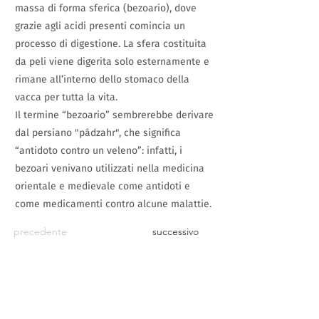
massa di forma sferica (bezoario), dove
grazie agli acidi presenti comincia un
processo di digestione. La sfera costituita
da peli viene digerita solo esternamente e
rimane all’interno dello stomaco della
vacca per tutta la vita.
Il termine “bezoario” sembrerebbe derivare
dal persiano "pādzahr", che significa
“antidoto contro un veleno”: infatti, i
bezoari venivano utilizzati nella medicina
orientale e medievale come antidoti e
come medicamenti contro alcune malattie.
precedente
successivo