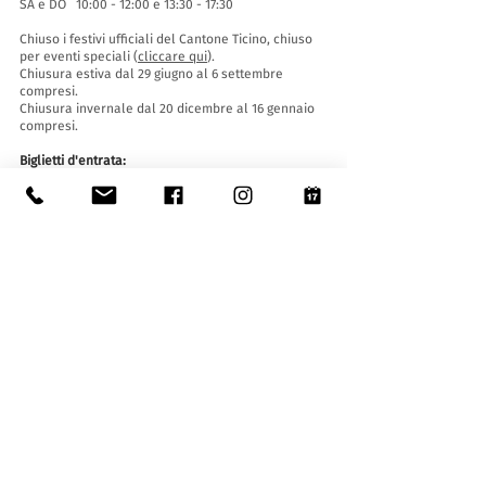
SA e DO 10:00 - 12:00 e 13:30 - 17:30
Chiuso i festivi ufficiali del Cantone Ticino, chiuso
per eventi speciali (
cliccare qui
).
Chiusura estiva dal 29 giugno al 6 settembre
compresi.
Chiusura invernale dal 20 dicembre al 16 gennaio
compresi.
Biglietti d'entrata:
L'ingresso al Museo è gratuito per tutti.
Le ragazze e i ragazzi di età inferiore ai 16 anni
devono essere accompagnati da un adulto.
Accessibilità:
Il Museo è provvisto di ascensore (lunghezza 140
cm, larghezza porta 90 cm, 110 la larghezza
interna) e rampa d'accesso ed è accessibile a
persone con difficoltà motorie.
Visite guidate e aperture fuori orario
:
Solo su prenotazione, scrivendo a:
museo@stabio.ch
Clicca qui
per leggere tutte le informazioni
relative alle visite guidate.
La visita guidata è obbligatoria per gruppi a
partire da 8 persone e deve essere concordata in