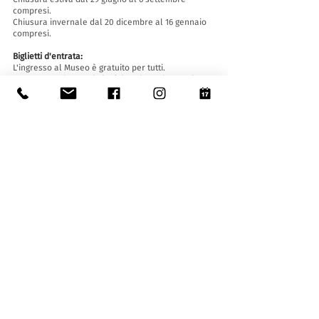
compresi.
Chiusura invernale dal 20 dicembre al 16 gennaio
compresi.
Biglietti d'entrata:
L'ingresso al Museo è gratuito per tutti.
Le ragazze e i ragazzi di età inferiore ai 16 anni
devono essere accompagnati da un adulto.
Accessibilità:
Il Museo è provvisto di ascensore (lunghezza 140
cm, larghezza porta 90 cm, 110 la larghezza
interna) e rampa d'accesso ed è accessibile a
persone con difficoltà motorie.
Visite guidate e aperture fuori orario
:
Solo su prenotazione, scrivendo a:
museo@stabio.ch
Clicca qui
per leggere tutte le informazioni
relative alle visite guidate.
La visita guidata è obbligatoria per gruppi a
partire da 8 persone e deve essere concordata in
anticipo.
Tariffe (massimo 25 allievi/persone):
- gruppi con bisogni speciali (max. 10 persone): 65
CHF