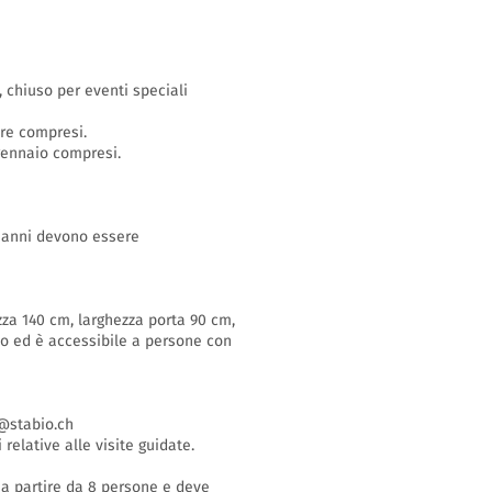
o, chiuso per eventi speciali
bre compresi.
 gennaio compresi.
16 anni devono essere
zza 140 cm, larghezza porta 90 cm,
so ed è accessibile a persone con
stabio.ch
 relative alle visite guidate.
i a partire da 8 persone e deve