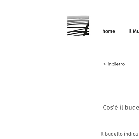
home
il M
< indietro
Cos’è il bude
Il budello indica