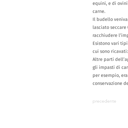
equini, e di ovin
carne.
Il budello veniv
lasciato seccare
racchiudere l’im
Esistono vari tip
cui sono ricavati:
Altre parti dell
gli impasti di ca
per esempio, era 
conservazione del
precedente