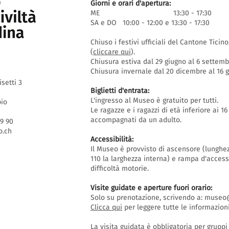
Giorni e orari d'apertura:
ME 13:30 - 17:30
SA e DO 10:00 - 12:00 e 13:30 - 17:30
Chiuso i festivi ufficiali del Cantone Ticin
(
cliccare qui
).
Chiusura estiva dal 29 giugno al 6 settem
Chiusura invernale dal 20 dicembre al 16
isetti 3
Biglietti d'entrata:
L'ingresso al Museo è gratuito per tutti.
bio
Le ragazze e i ragazzi di età inferiore ai 
accompagnati da un adulto.
69 90
.ch
Accessibilità:
Il Museo è provvisto di ascensore (lunghe
110 la larghezza interna) e rampa d'acces
difficoltà motorie.
Visite guidate e aperture fuori orario
:
Solo su prenotazione, scrivendo a:
museo@
Clicca qui
per leggere tutte le informazioni
La visita guidata è obbligatoria per grupp