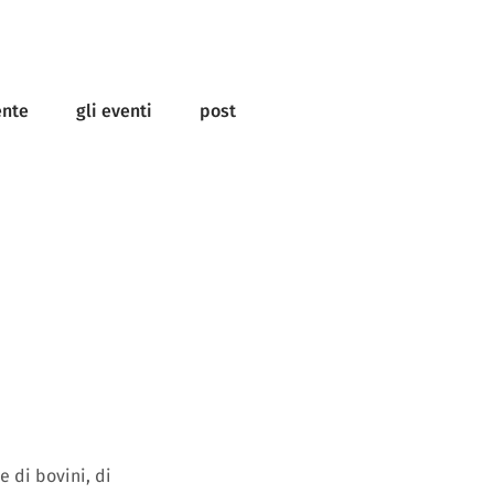
ente
gli eventi
post
e di bovini, di