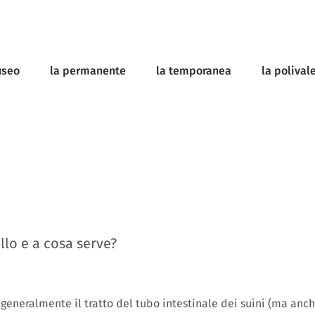
useo
la permanente
la temporanea
la polival
llo e a cosa serve?
 generalmente il tratto del tubo intestinale dei suini (ma anch