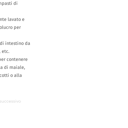
mpasti di
nte lavato e
olucro per
di intestino da
, etc.
 per contenere
ca di maiale,
otti o alla
successivo