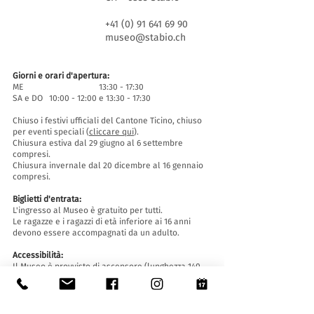
+41 (0) 91 641 69 90
museo@stabio.ch
Giorni e orari d'apertura:
ME 13:30 - 17:30
SA e DO 10:00 - 12:00 e 13:30 - 17:30
Chiuso i festivi ufficiali del Cantone Ticino, chiuso
per eventi speciali (
cliccare qui
).
Chiusura estiva dal 29 giugno al 6 settembre
compresi.
Chiusura invernale dal 20 dicembre al 16 gennaio
compresi.
Biglietti d'entrata:
L'ingresso al Museo è gratuito per tutti.
Le ragazze e i ragazzi di età inferiore ai 16 anni
devono essere accompagnati da un adulto.
Accessibilità:
Il Museo è provvisto di ascensore (lunghezza 140
cm, larghezza porta 90 cm, 110 la larghezza
interna) e rampa d'accesso ed è accessibile a
persone con difficoltà motorie.