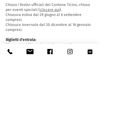
Chiuso i festivi ufficiali del Cantone Ticino, chiuso
per eventi speciali (
cliccare qui
).
Chiusura estiva dal 29 giugno al 6 settembre
compresi.
Chiusura invernale dal 20 dicembre al 16 gennaio
compresi.
Biglietti d'entrata:
L'ingresso al Museo è gratuito per tutti.
Le ragazze e i ragazzi di età inferiore ai 16 anni
devono essere accompagnati da un adulto.
Accessibilità:
Il Museo è provvisto di ascensore (lunghezza 140
cm, larghezza porta 90 cm, 110 la larghezza
interna) e rampa d'accesso ed è accessibile a
persone con difficoltà motorie.
Visite guidate e aperture fuori orario
:
Solo su prenotazione, scrivendo a:
museo@stabio.ch
Clicca qui
per leggere tutte le informazioni
relative alle visite guidate.
La visita guidata è obbligatoria per gruppi a
partire da 8 persone e deve essere concordata in
anticipo.