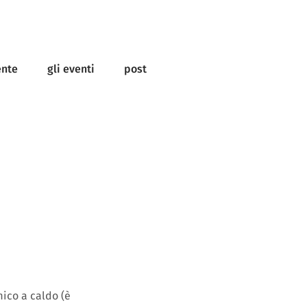
ente
gli eventi
post
mico a caldo (è