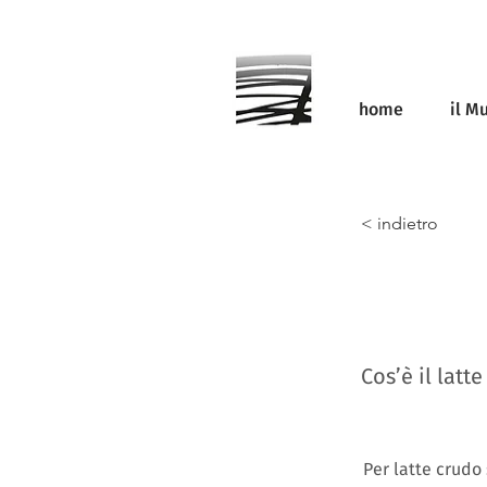
home
il M
< indietro
Cos’è il latt
Per latte crudo