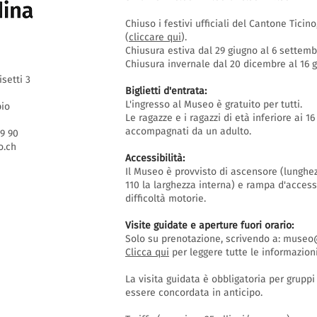
Chiuso i festivi ufficiali del Cantone Ticin
(
cliccare qui
).
Chiusura estiva dal 29 giugno al 6 settem
Chiusura invernale dal 20 dicembre al 16
isetti 3
Biglietti d'entrata:
L'ingresso al Museo è gratuito per tutti.
bio
Le ragazze e i ragazzi di età inferiore ai 
accompagnati da un adulto.
69 90
.ch
Accessibilità:
Il Museo è provvisto di ascensore (lunghe
110 la larghezza interna) e rampa d'acces
difficoltà motorie.
Visite guidate e aperture fuori orario
:
Solo su prenotazione, scrivendo a:
museo@
Clicca qui
per leggere tutte le informazioni
La visita guidata è obbligatoria per grupp
essere concordata in anticipo.