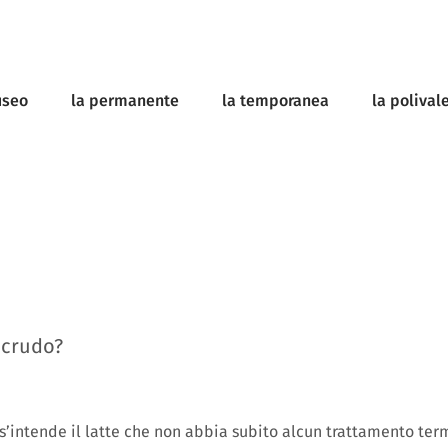
useo
la permanente
la temporanea
la polival
e crudo?
 s’intende il latte che non abbia subito alcun trattamento ter