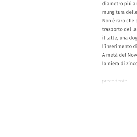
diametro più amp
mungitura dell
Non è raro che 
trasporto del l
il latte, una do
l’inserimento di
A metà del Nove
lamiera di zinco
precedente