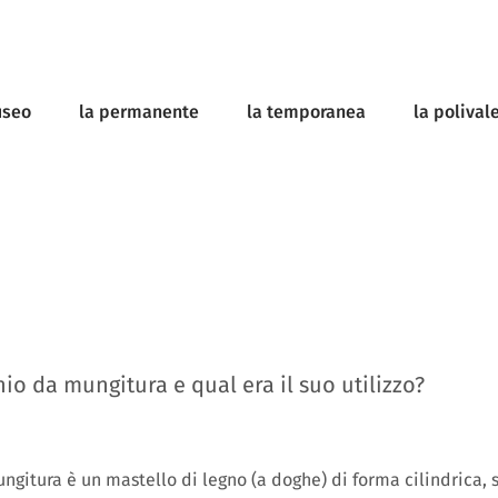
useo
la permanente
la temporanea
la polival
hio da mungitura e qual era il suo utilizzo?
ungitura è un mastello di legno (a doghe) di forma cilindrica, 