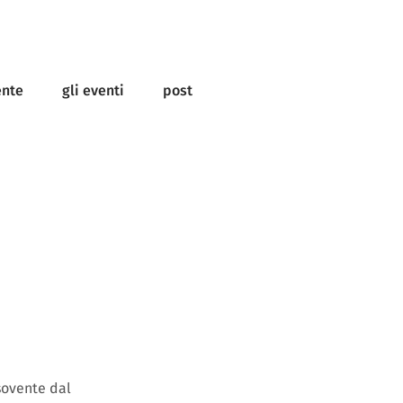
ente
gli eventi
post
sovente dal