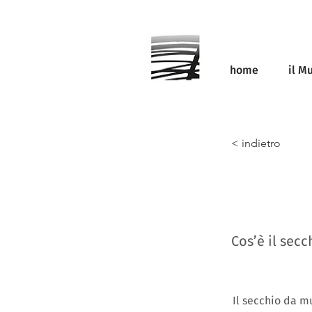
home
il M
< indietro
Cos’è il secc
Il secchio da m