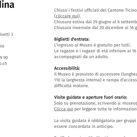
Chiuso i festivi ufficiali del Cantone Ticin
(
cliccare qui
).
Chiusura estiva dal 29 giugno al 6 settem
Chiusura invernale dal 20 dicembre al 16
isetti 3
Biglietti d'entrata:
L'ingresso al Museo è gratuito per tutti.
bio
Le ragazze e i ragazzi di età inferiore ai 
accompagnati da un adulto.
69 90
.ch
Accessibilità:
Il Museo è provvisto di ascensore (lunghe
110 la larghezza interna) e rampa d'acces
difficoltà motorie.
Visite guidate e aperture fuori orario
:
Solo su prenotazione, scrivendo a:
museo@
Clicca qui
per leggere tutte le informazioni
La visita guidata è obbligatoria per grupp
essere concordata in anticipo.