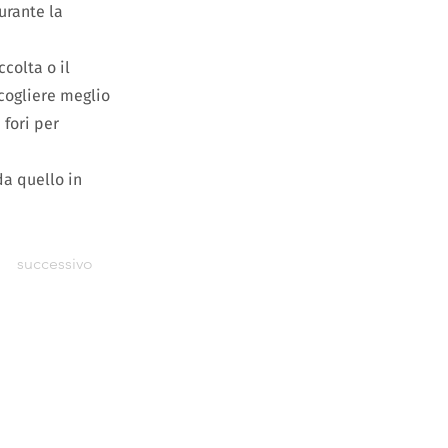
urante la
colta o il
ccogliere meglio
 fori per
da quello in
successivo