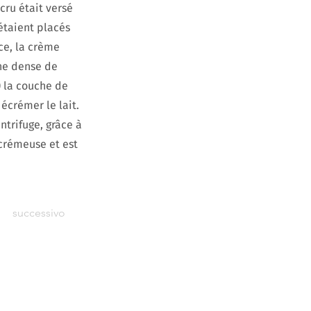
cru était versé
étaient placés
èce, la crème
che dense de
) la couche de
 écrémer le lait.
ntrifuge, grâce à
écrémeuse et est
successivo