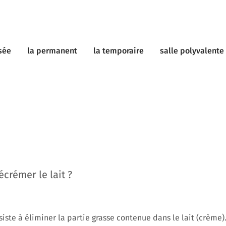
sée
la permanent
la temporaire
salle polyvalente
écrémer le lait ?
iste à éliminer la partie grasse contenue dans le lait (crème)