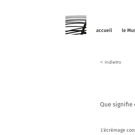
accueil
le Mu
< indietro
Que signifie 
L'écrémage cons