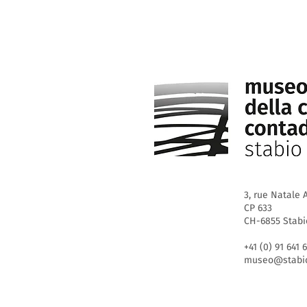
3, rue Natale A
CP 633
CH-6855 Stabi
+41 (0) 91 641 
museo@stabio