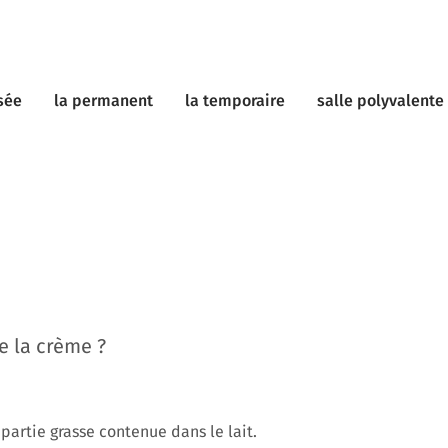
sée
la permanent
la temporaire
salle polyvalente
e la crème ?
 partie grasse contenue dans le lait.