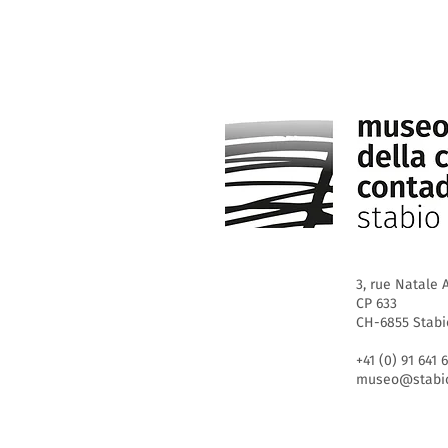
3, rue Natale A
CP 633
CH-6855 Stabi
+41 (0) 91 641 
museo@stabio