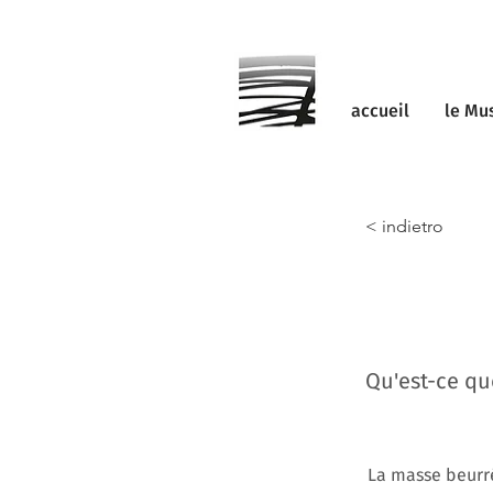
accueil
le Mu
< indietro
Qu'est-ce que
La masse beurrée