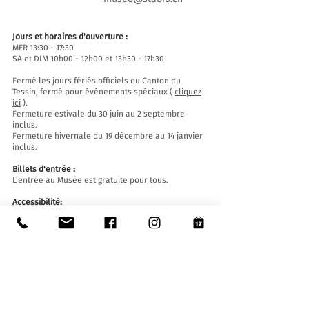
Jours et horaires d'ouverture :
MER 13:30 - 17:30
SA et DIM 10h00 - 12h00 et 13h30 - 17h30
Fermé les jours fériés officiels du Canton du
Tessin, fermé pour événements spéciaux (
cliquez
ici
).
Fermeture estivale du 30 juin au 2 septembre
inclus.
Fermeture hivernale du 19 décembre au 14 janvier
inclus.
Billets d'entrée :
L'entrée au Musée est gratuite pour tous.
Accessibilité:
Le Musée est équipé d'un ascenseur (longueur
140 cm, largeur de porte 90 cm, largeur intérieure
110) et d'une rampe d'accès et est accessible aux
personnes à mobilité réduite.
Visites guidées et ouvertures en dehors des
horaires d'ouverture
:
Sur réservation uniquement, en écrivant à :
museo@stabio.ch