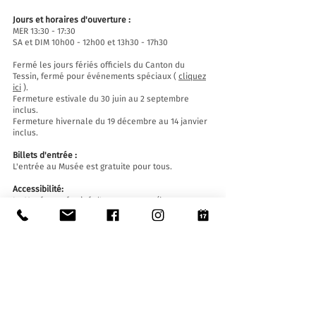
Jours et horaires d'ouverture :
MER 13:30 - 17:30
SA et DIM 10h00 - 12h00 et 13h30 - 17h30
Fermé les jours fériés officiels du Canton du
Tessin, fermé pour événements spéciaux (
cliquez
ici
).
Fermeture estivale du 30 juin au 2 septembre
inclus.
Fermeture hivernale du 19 décembre au 14 janvier
inclus.
Billets d'entrée :
L'entrée au Musée est gratuite pour tous.
Accessibilité:
Le Musée est équipé d'un ascenseur (longueur
140 cm, largeur de porte 90 cm, largeur intérieure
110) et d'une rampe d'accès et est accessible aux
personnes à mobilité réduite.
Visites guidées et ouvertures en dehors des
horaires d'ouverture
:
Sur réservation uniquement, en écrivant à :
museo@stabio.ch
Cliquez ici
pour lire toutes les informations sur les
visites guidées.