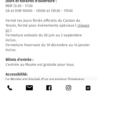
Jours et horaires d'ouverture :
MER 13:30 - 17:30
SA et DIM 10h00 - 12h00 et 13h30 - 17h30
Fermé les jours fériés officiels du Canton du
Tessin, fermé pour événements spéciaux (
cliquez
ici
).
Fermeture estivale du 30 juin au 2 septembre
inclus.
Fermeture hivernale du 19 décembre au 14 janvier
inclus.
Billets d'entrée :
L'entrée au Musée est gratuite pour tous.
Accessibilité:
Le Musée est équipé d'un ascenseur (longueur
140 cm, largeur de porte 90 cm, largeur intérieure
110) et d'une rampe d'accès et est accessible aux
personnes à mobilité réduite.
Visites guidées et ouvertures en dehors des
horaires d'ouverture
:
Sur réservation uniquement, en écrivant à :
museo@stabio.ch
Cliquez ici
pour lire toutes les informations sur les
visites guidées.