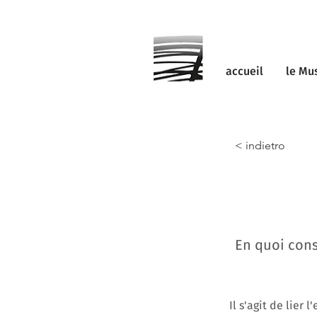
accueil
le Mu
< indietro
En quoi consi
Il s'agit de lier