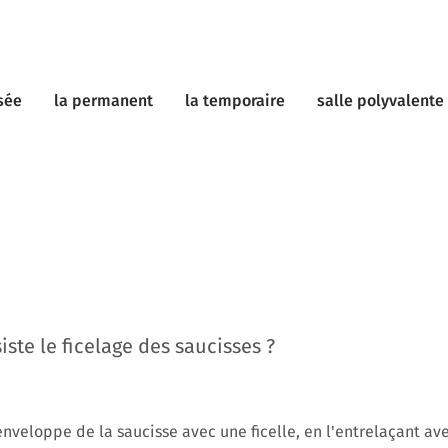
sée
la permanent
la temporaire
salle polyvalente
ste le ficelage des saucisses ?
 l'enveloppe de la saucisse avec une ficelle, en l'entrelaçant av