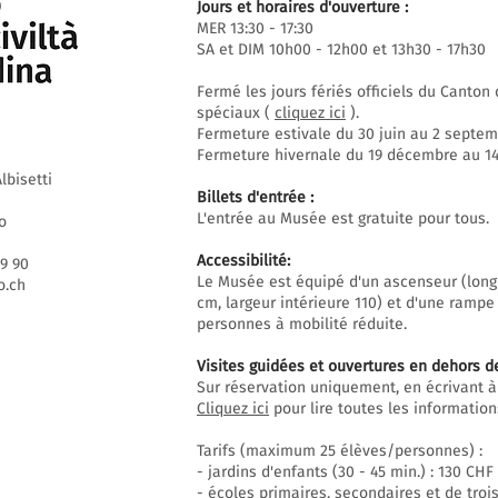
Jours et horaires d'ouverture :
MER 13:30 - 17:30
SA et DIM 10h00 - 12h00 et 13h30 - 17h30
Fermé les jours fériés officiels du Canto
spéciaux (
cliquez ici
).
Fermeture estivale du 30 juin au 2 septem
Fermeture hivernale du 19 décembre au 14 
lbisetti
Billets d'entrée :
L'entrée au Musée est gratuite pour tous.
o
Accessibilité:
69 90
Le Musée est équipé d'un ascenseur (long
.ch
cm, largeur intérieure 110) et d'une rampe
personnes à mobilité réduite.
Visites guidées et ouvertures en dehors d
Sur réservation uniquement, en écrivant à
Cliquez ici
pour lire toutes les informations
Tarifs (maximum 25 élèves/personnes) :
- jardins d'enfants (30 - 45 min.) : 130 CHF
- écoles primaires, secondaires et de trois