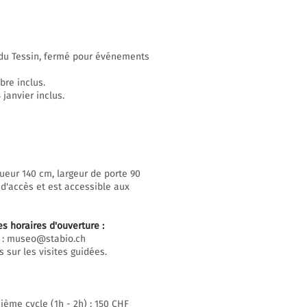
n du Tessin, fermé pour événements
bre inclus.
janvier inclus.
ueur 140 cm, largeur de porte 90
 d'accès et est accessible aux
es horaires d'ouverture
:
 :
museo@stabio.ch
 sur les visites guidées.
ième cycle (1h - 2h) : 150 CHF