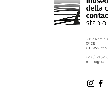
3, rue Natale A
CP 633
CH-6855 Stabi
+41 (0) 91 641 
museo@stabio