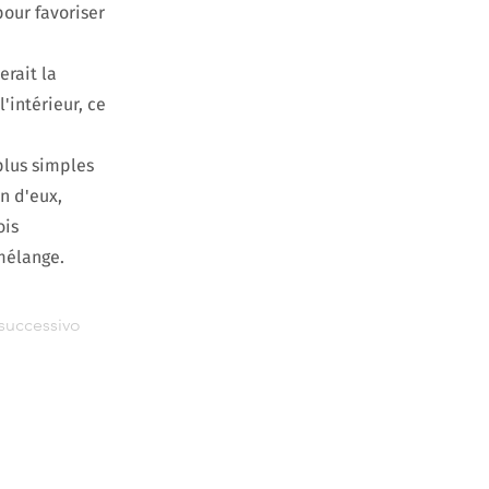
our favoriser
erait la
l'intérieur, ce
plus simples
n d'eux,
ois
mélange.
successivo