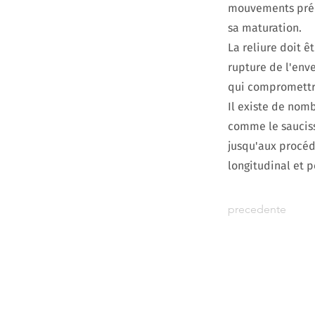
mouvements préci
sa maturation.
La reliure doit ê
rupture de l'enve
qui compromettra
Il existe de nomb
comme le sauciss
jusqu'aux procéd
longitudinal et 
precedente