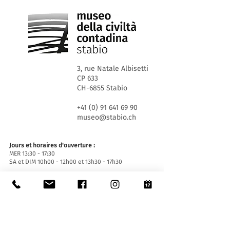
3, rue Natale Albisetti
CP 633
CH-6855 Stabio
+41 (0) 91 641 69 90
museo@stabio.ch
Jours et horaires d'ouverture :
MER 13:30 - 17:30
SA et DIM 10h00 - 12h00 et 13h30 - 17h30
Fermé les jours fériés officiels du Canton du
Tessin, fermé pour événements spéciaux (
cliquez
ici
).
Fermeture estivale du 30 juin au 2 septembre
inclus.
Fermeture hivernale du 19 décembre au 14 janvier
inclus.