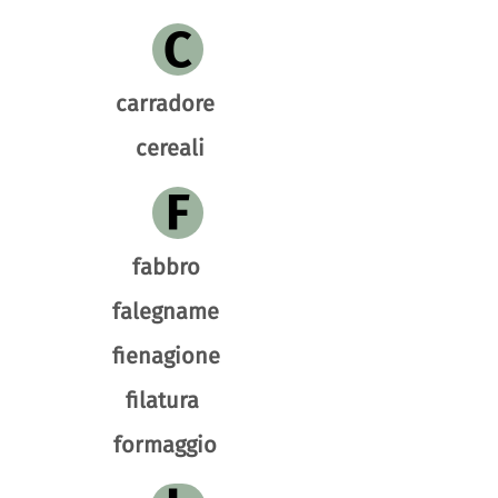
C
carradore
cereali
F
fabbro
falegname
fienagione
filatura
formaggio