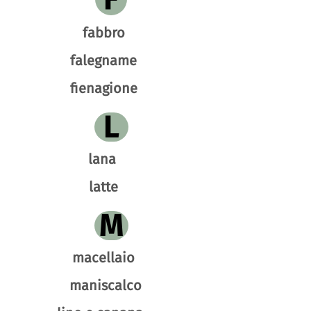
fabbro
falegname
fienagione
L
lana
latte
M
macellaio
maniscalco