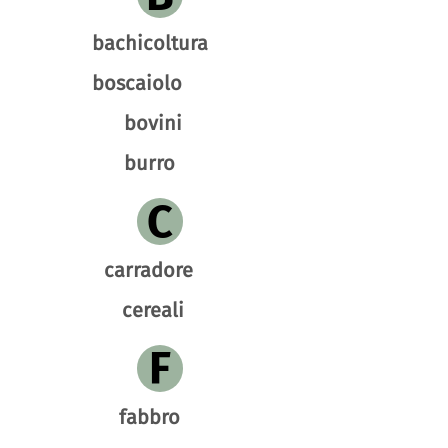
bachicoltura
boscaiolo
bovini
burro
C
carradore
cereali
F
fabbro