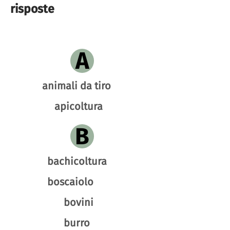
risposte
A
animali da tiro
apicoltura
B
bachicoltura
boscaiolo
bovini
burro