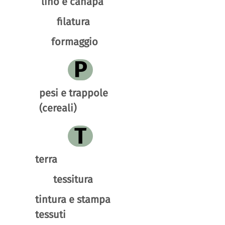
lino e canapa
filatura
formaggio
P
pesi e trappole
(cereali)
T
terra
tessitura
tintura e stampa
tessuti