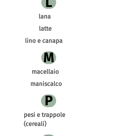
L
lana
latte
lino e canapa
M
macellaio
maniscalco
P
pesi e trappole
(cereali)