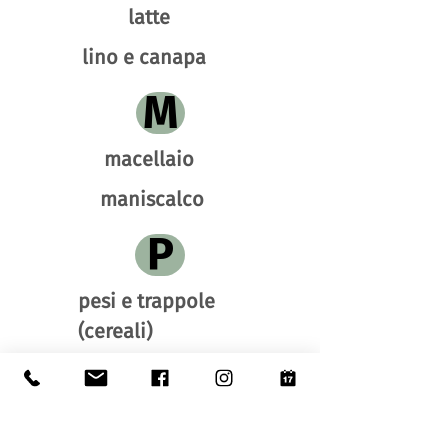
latte
lino e canapa
M
macellaio
maniscalco
P
pesi e trappole
(cereali)
T
terra