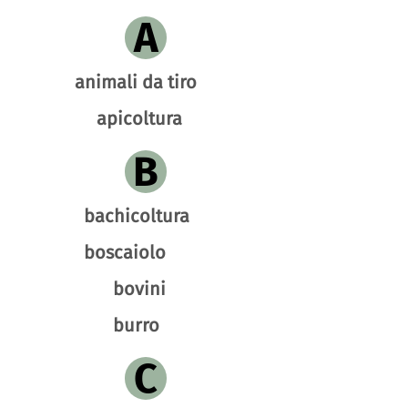
A
animali da tiro
apicoltura
B
bachicoltura
boscaiolo
bovini
burro
C