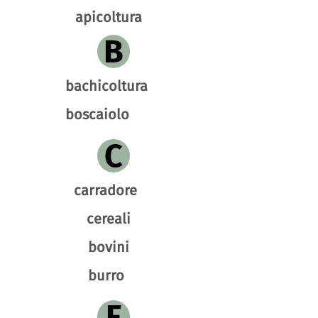
apicoltura
B
bachicoltura
boscaiolo
C
carradore
cereali
bovini
burro
F